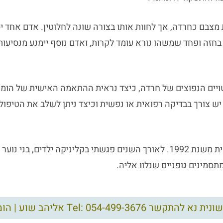
 מצבם כחרדה, אך לחוות אותו בצורה שונה לחלוטין. אדם אחד 
בחזה ופחד שמשהו נורא עומד לקרות, ואדם נוסף יימנע מנסיעות
יים הנפוצים של חרדה, כיצד נראית ההתאמה האישית של הומא
 יש צורך בבדיקה רפואית או נפשית וכיצד ניתן לשלב את הטיפול
אני עוסק בהומאופתיה קלאסית משנת 1992. לאורך השנים פגשתי בקליניקה ילדי
תסמינים גופניים שנלוו אליה.
Tel: 054-49 אליהב שוע | הומאופת מאז 1992