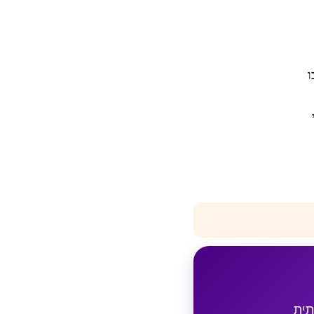
ו
תית