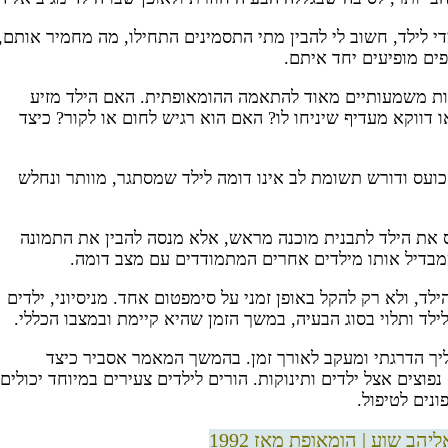
 לילד, חשוב לי להבין מתי התסמינים התחילו, מה מחמיר אותם,
פים מופיעים יחד איתם.
היות משמעותיים מאוד להתאמה ההומאופתית. האם הילד מזיע
 דווקא מעדיף שיניחו לו? האם הוא רגיש לחום או לקור? כיצד
ועס ודורש תשומת לב אינו דומה לילד שמסתגר, מוותר ונחלש
ס את הילד לתבנית מוכנה מראש, אלא מנסה להבין את התמונה
בדיל אותו מילדים אחרים המתמודדים עם מצב דומה.
ד, ולא רק להקל באופן זמני על סימפטום אחד. מניסיוני, ילדים
ילד ותלוי בסוג הבעיה, במשך הזמן שהיא קיימת ובמצבו הכללי.
ליך הדרגתי ומעקב לאורך זמן. בהמשך המאמר אסביר כיצד
צים אצל ילדים ותינוקות. הורים לילדים צעירים במיוחד יכולים
נים לטיפול.