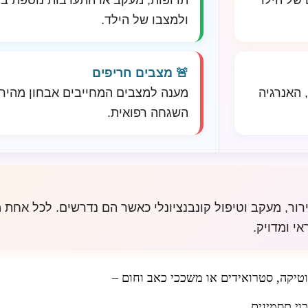
 של הילד
תרופות, מעקב או התערבות נוספת 
ולמצבו של הילד.
🚨 מצבים חריפים
 האנרגיה
מענה למצבים המחייבים אבחון מהיר, 
השגחה רפואית.
רור, מעקב וטיפול קונבנציונלי כאשר הם נדרשים. לכל אחת מ
י ומדויק.
וטיקה, סטרואידים או משככי כאב וחום –
וי תסמינים.