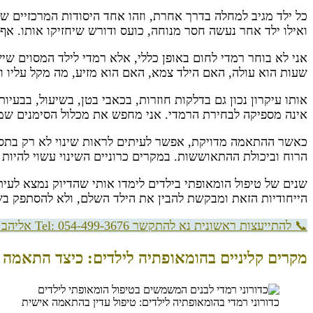
כל ילד מגיב למחלה בדרך אחרת, וזהו אחד היסודות המרכזיים ש
ואילו ילד אחר נעשה חסר מנוחה, כועס ודורש שיחזיקו אותו. א
אני לא בוחר רמדי לחום באופן כללי, אלא רמדי לילד המסוים שי
שעות הוא עולה, האם הילד צמא, האם הוא מזיע, מה מקל עליו ואי
אותו עיקרון נכון גם בדלקות חוזרות, בכאבי בטן, בשיעול, בבעי
אינה מספיקה לבחירת הרמדי. אני מחפש את מכלול הסימנים שמי
כאשר ההתאמה מדויקת, אפשר לעיתים לראות שינוי לא רק בתסמין
הרוח וביכולת ההתאוששות. במקרים כרוניים השינוי עשוי להיות
שנים של טיפול הומאופתי בילדים לימדו אותי שהדיוק נמצא לעי
הייחודיות הזאת ומבקשת להבין את הילד השלם, ולא להסתפק ב
📞 להתייעצות ראשונית נא להתקשר Tel: 054-499-3676 אליהב שוע | הומאופת מאז 1992
מקרים קליניים בהומאופתיה לילדים: כיצד התאמה 
כדורוני רמדי בהומאופתיה לילדים: טיפול עדין בהתאמה אישית