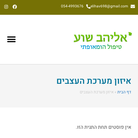
054-4993676
elihav698@gmail.com
אליהב שוע, הומאופת קלאסי משנת 1992
איזון מערכת העצבים
דף הבית
»
איזון מערכת העצבים
אין פוסטים תחת התגית הזו.