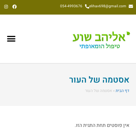
054-4993676
elihav698@gmail.com
אליהב שוע, הומאופת קלאסי משנת 1992
אסטמה של העור
דף הבית
»
אסטמה של העור
אין פוסטים תחת התגית הזו.