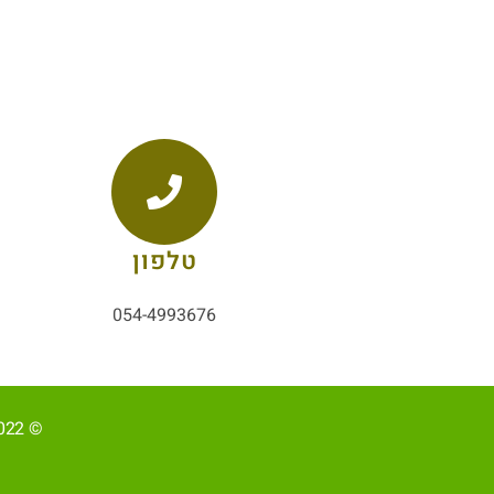
טלפון
054-4993676
© 2022, כל הזכויות שמורות ל-אליהב שוע/ קידום ובניית האתר RAVENMEDIA.CO.IL