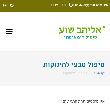
054-4993676
elihav698@gmail.com
אליהב שוע, הומאופת קלאסי משנת 1992
טיפול טבעי לתינוקות
דף הבית
»
טיפול טבעי לתינוקות
אין פוסטים תחת התגית הזו.