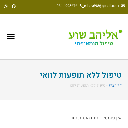
054-4993676
elihav698@gmail.com
אליהב שוע, הומאופת קלאסי משנת 1992
טיפול ללא תופעות לוואי
דף הבית
»
טיפול ללא תופעות לוואי
אין פוסטים תחת התגית הזו.