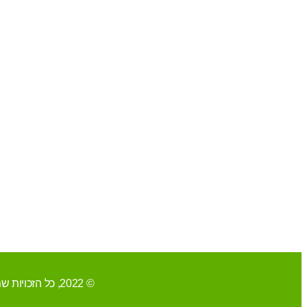
© 2022, כל הזכויות שמורות ל-אליהב שוע/ קידום ובניית האתר RAVENMEDIA.CO.IL