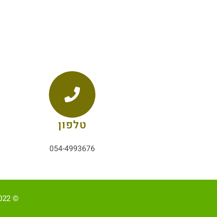
טלפון
054-4993676
© 2022, כל הזכויות שמורות ל-אליהב שוע/ קידום ובניית האתר RAVENMEDIA.CO.IL