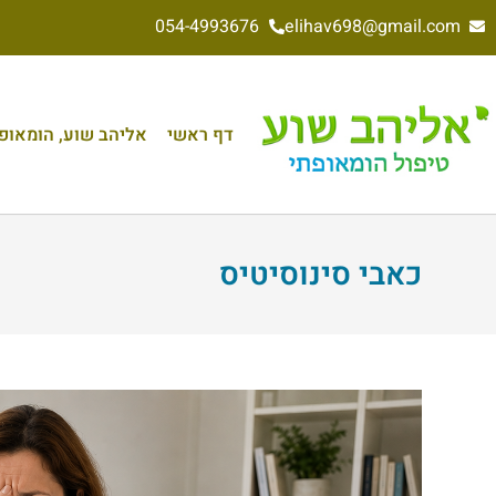
054-4993676
elihav698@gmail.com
דף ראשי
אליהב שוע, הומאופת 
כאבי סינוסיטיס