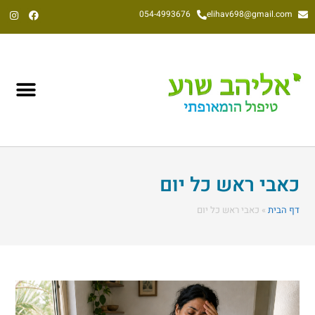
054-4993676
elihav698@gmail.com
אליהב שוע, הומאופת קלאסי משנת 1992
כאבי ראש כל יום
דף הבית
»
כאבי ראש כל יום