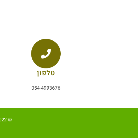
טלפון
054-4993676
© 2022, כל הזכויות שמורות ל-אליהב שוע/ קידום ובניית האתר RAVENMEDIA.CO.IL