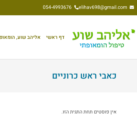
054-4993676
elihav698@gmail.com
דף ראשי
אליהב שוע, הומאופת 
כאבי ראש כרוניים
אין פוסטים תחת התגית הזו.