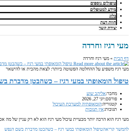
טיפולים נוספים
מידע למטופלים
בלוג
חוות דעת
יצירת קשר
מעי רגיז וחרדה
דף הבית
»
מעי רגיז וחרדה
מעי רגיז משפיע על ההחלטה הפשוטה ביותר: לצאת מהבית או להישאר
טיפול הומאופתי במעי רגיז – כשהבטן מדברת ב
מחבר:
אליהב שוע
פורסם:
יוני 27, 2026
קטגוריה:
הומאופתיה למערכת העיכול
תגובות:
אין תגובות
מעי רגיז הוא הרבה יותר מבעיית עיכול מעי רגיז הוא לא רק עניין של מ
להמשך קריאה
טיפול הומאופתי במעי רגיז – כשהבטן מדברת בשם הנפש