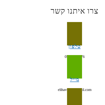
צרו איתנו קשר
טלפון
054-4993676
מייל
elihav698@gmail.com