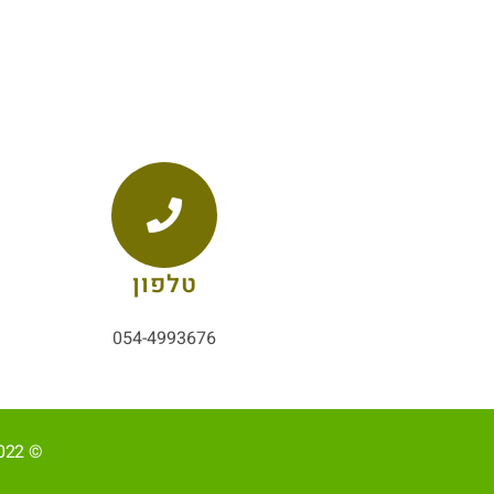
טלפון
054-4993676
© 2022, כל הזכויות שמורות ל-אליהב שוע/ קידום ובניית האתר RAVENMEDIA.CO.IL