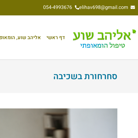
054-4993676
elihav698@gmail.com
דף ראשי
אליהב שוע, הומאופת 
סחרחורת בשכיבה