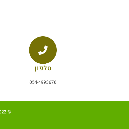
טלפון
054-4993676
© 2022, כל הזכויות שמורות ל-אליהב שוע/ קידום ובניית האתר RAVENMEDIA.CO.IL