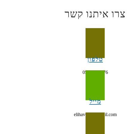
צרו איתנו קשר
טלפון
054-4993676
מייל
elihav698@gmail.com