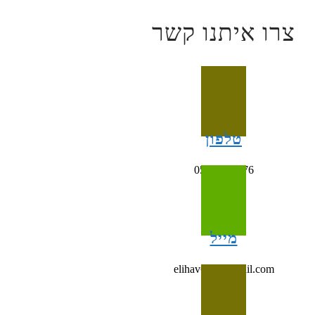
צרו איתנו קשר
טלפון
054-4993676
מייל
elihav698@gmail.com