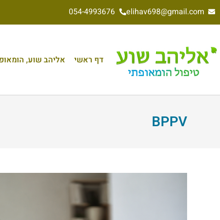
054-4993676
elihav698@gmail.com
דף ראשי
אליהב שוע, הומאופת 
BPPV