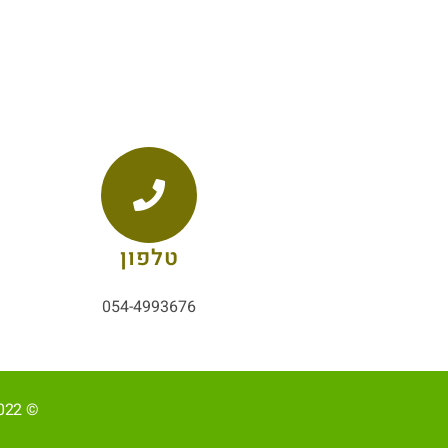
טלפון
054-4993676
© 2022, כל הזכויות שמורות ל-אליהב שוע/ קידום ובניית האתר RAVENMEDIA.CO.IL