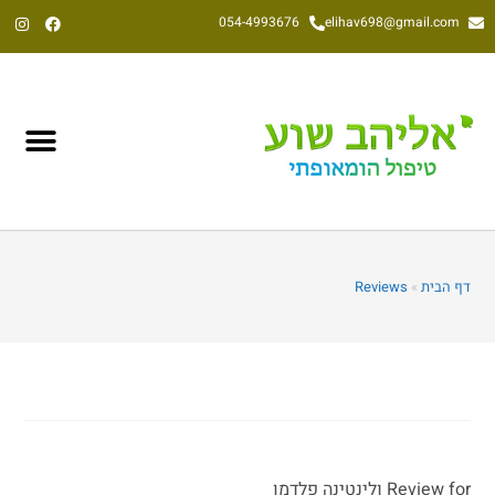
054-4993676
elihav698@gmail.com
אליהב שוע, הומאופת קלאסי משנת 1992
דף הבית
»
Reviews
Review for ולינטינה פלדמן