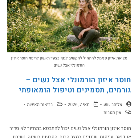
מציאת איזון פנימי: להתחיל להקשיב לגוף כצעד ראשון לריפוי חוסר איזון
הורמונלי אצל נשים
חוסר איזון הורמונלי אצל נשים –
גורמים, תסמינים וטיפול הומאופתי
אליהב שוע
מאי 7, 2026
בריאות האישה
אין תגובות
חוסר איזון הורמונלי אצל נשים יכול להתבטא במחזור לא סדיר
או כואב, עייפות, שינויים במצב הרוח, הפרעות בשינה, נשירת