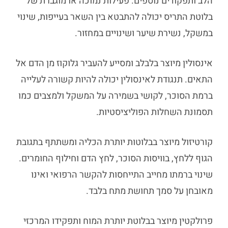
הלב ותפקודים נוספים. פעילות נמוכה או מוגברת של
בלוטת התריס יכולה להתבטא בין השאר בעייפות, שינוי
במשקל, נשירת שיער ושינויים במחזור.
אינסולין מיוצר בלבלב ומסייע להעביר גלוקוז מן הדם אל
התאים. תנגודת לאינסולין יכולה להיות קשורה לעלייה
ברמת הסוכר, לקושי בשמירה על המשקל ולמצבים כמו
תסמונת השחלות הפוליציסטיות.
קורטיזול מיוצר בבלוטות יותרת הכליה ומשתתף בתגובת
הגוף ללחץ, בוויסות הסוכר, לחץ הדם וחילוף החומרים.
שינוי ברמתו מחייב התייחסות להקשר הרפואי ואינו
מאובחן על סמך תחושת מתח בלבד.
פרולקטין מיוצר בבלוטת יותרת המוח ותפקידו המרכזי