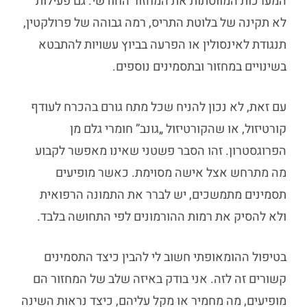
המערכות המווסתות את המחזור החודשי. גם פעילות
לא תקינה של בלוטת התריס, רמה גבוהה של פרולקטין,
תנגודת לאינסולין או הפרעה בביוץ עשויות להתבטא
בשינויים במחזור ובתסמינים נוספים.
עם זאת, לא נכון להניח שכל מתח גורם בהכרח לעודף
קורטיזול, או שהקורטיזול „גונב” חומרי גלם מן
הפרוגסטרון. זהו הסבר פשטני שאינו מאפשר לקבוע
מה מתרחש אצל אישה מסוימת. כאשר מופיעים
תסמינים מתמשכים, יש לברר את התמונה הרפואית
ולא להסיק את רמות ההורמונים לפי התחושה בלבד.
בטיפול ההומאופתי חשוב לי להבין כיצד התסמינים
קשורים זה לזה. אני בודק באיזה שלב של המחזור הם
מופיעים, מה מחמיר או מקל עליהם, כיצד נראות השינה