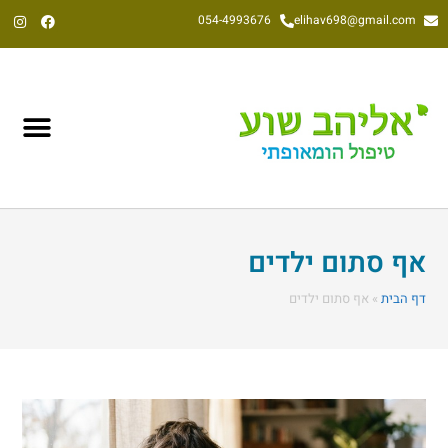
054-4993676
elihav698@gmail.com
אליהב שוע, הומאופת קלאסי משנת 1992
אף סתום ילדים
דף הבית
»
אף סתום ילדים