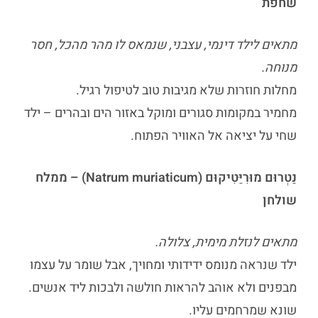
שחפת
מתאים לילד דינמי, עצבני, שנמאס לו מהר מהכל, חסר
מנוחה.
מחלות חוזרות שלא מגיבות טוב לטיפול רגיל.
מחמיר במקומות סגורים ומוקל באזור הים ובהרים – ילד
שחי על יציאה אל האוויר הפתוח.
נַטְרוּם מוּרִיַּטִיקוּם (Natrum muriaticum) – ממלח
שולחן
מתאים לנזלת מימית, צלולה.
ילד שנראה מנומס ידידותי ומחויך, אבל שומר על עצמו
מבפנים ולא אוהב להראות חולשה ולבכות ליד אנשים.
שונא שמרחמים עליו.