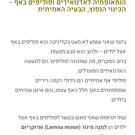
הומאופתיה לאדנואידים ופוליפים באף -
הכינוי הנפוץ, הבעיה האמיתית
ביטוי שאני שומע לא מעט בקליניקה הוא פוליפים באף
אצל ילדים – ולרוב הוא נובע מטעות.
ברוב המקרים, מה שמכונה 'פוליפים' הם למעשה
האדנואידים המוגדלים.
פוליפי אף אמיתיים הם גידולי רקמה ריריים
שמתפתחים בתוך חלל האף עצמו, והם אינם שכיחים
בילדים.
שתי תרופות שאני פוגש בקשר לפוליפים באף אצל
ילדים הן
לֵמְנָה מִינוֹר (Lemna minor) ותֵּיוּקְרִיוּם