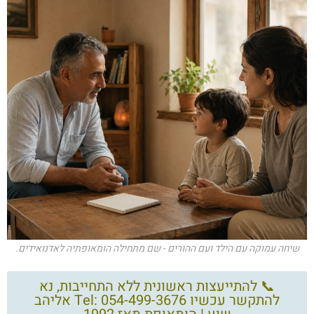
שיחה עמוקה עם הילד ועם ההורים - שם מתחילה הומאופתיה לאדנואידים.
📞 להתייעצות ראשונית ללא התחייבות, נא
להתקשר עכשיו Tel: 054-499-3676 אליהב