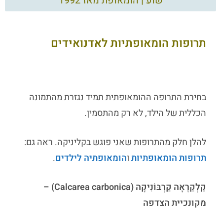
שוע | הומאופת מאז 1992
תרופות הומאופתיות לאדנואידים
בחירת התרופה ההומאופתית תמיד נגזרת מהתמונה
הכללית של הילד, לא רק מהתסמין.
להלן חלק מהתרופות שאני פוגש בקליניקה. ראה גם:
תרופות הומאופתיות
ו
הומאופתיה לילדים
.
קַלְקַרֶאָה קַרְבּוֹנִיקָה (Calcarea carbonica) –
מקונכיית הצדפה