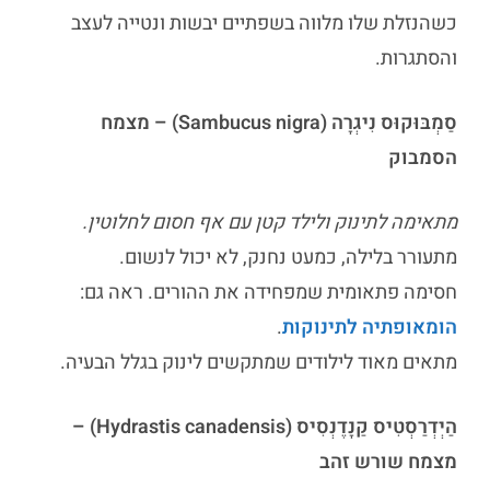
כשהנזלת שלו מלווה בשפתיים יבשות ונטייה לעצב
והסתגרות.
סַמְבּוּקוּס נִיגְרָה (Sambucus nigra) – מצמח
הסמבוק
מתאימה לתינוק ולילד קטן עם אף חסום לחלוטין.
מתעורר בלילה, כמעט נחנק, לא יכול לנשום.
חסימה פתאומית שמפחידה את ההורים. ראה גם:
הומאופתיה לתינוקות
.
מתאים מאוד לילודים שמתקשים לינוק בגלל הבעיה.
הַיְדְרַסְטִיס קַנָדֶנְסִיס (Hydrastis canadensis) –
מצמח שורש זהב