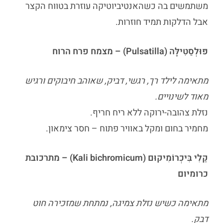
משתמשים בה כשהאנטיביוטיקה עוזרת בטווח הקצר
אבל הדלקות תמיד חוזרות.
פּוּלְסַטִילָּה (Pulsatilla) – מצמח פרח הרוח
מתאימה לילד רך, רגשי, דביק, שאוהב חיבוקים ורגיש
מאוד לשינויים.
נזלת צהובה-ירוקה ללא ריח חריף.
מחמיר בחום ומקל באוויר פתוח –
חסר צימאון.
קַלִי בִּיכְרוֹמִיקוּם (Kali bichromicum) – מתרכובת
כרומיום
מתאימה כשיש נזלת צמיגה, נמתחת שמזכירה חוט
דבק.