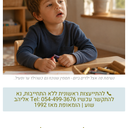
נשימת פה אצל ילדים ביום - תסמין שנוכח גם כשהילד ער ופעיל.
📞 להתייעצות ראשונית ללא התחייבות, נא
להתקשר עכשיו Tel: 054-499-3676 אליהב
שוע | הומאופת מאז 1992