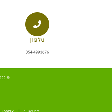
טלפון
054-4993676
© 2022, כל הזכויות שמורות ל-אליהב שוע/ קידום ובניית האתר RAVENMEDIA.CO.IL
דף ראשי
אליהב שוע