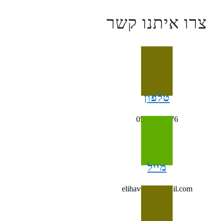
צרו איתנו קשר
טלפון
054-4993676
מייל
elihav698@gmail.com