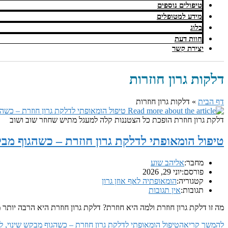
טיפולים נוספים
מידע למטופלים
בלוג
חוות דעת
יצירת קשר
דלקות גרון חוזרות
דף הבית
»
דלקות גרון חוזרות
דלקת גרון חוזרת הופכת כל הצטננות קלה למעגל מתיש שחוזר שוב ושוב
טיפול הומאופתי לדלקת גרון חוזרת – כשהגוף מבק
מחבר:
אליהב שוע
פורסם:
יוני 29, 2026
קטגוריה:
הומאופתיה לאף אוזן גרון
תגובות:
אין תגובות
מה זו דלקת גרון חוזרת ולמה היא חוזרת? דלקת גרון חוזרת היא הרבה יו
להמשך קריאה
טיפול הומאופתי לדלקת גרון חוזרת – כשהגוף מבקש שינוי, ל