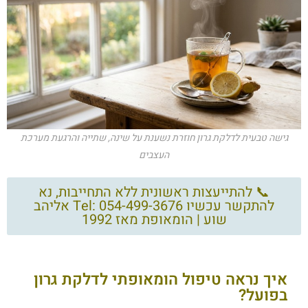
גישה טבעית לדלקת גרון חוזרת נשענת על שינה, שתייה והרגעת מערכת
העצבים
📞 להתייעצות ראשונית ללא התחייבות, נא
להתקשר עכשיו Tel: 054-499-3676 אליהב
שוע | הומאופת מאז 1992
איך נראה טיפול הומאופתי לדלקת גרון
בפועל?