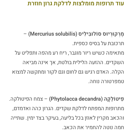
עוד תרופות מומלצות לדלקת גרון חוזרת
מֶרְקוּרְיוּס סוֹלוּבִּילִיס (Mercurius solubilis)
–
תרכובת על בסיס כספית.
מתאימה כשיש ריור מוגבר, ריח רע מהפה ותפליט על
השקדים. ההזעה הלילית בולטת, אך אינה מביאה
הקלה. האדם רגיש גם לחום וגם לקור ומתקשה למצוא
טמפרטורה נוחה.
פִיטוֹלַקָה (Phytolacca decandra)
– צמח הפיטולקה.
מתרופות המפתח לדלקת שקדים. הגרון כהה ואדמדם,
והכאב מקרין לאוזן בכל בליעה, בעיקר בצד ימין. שתייה
חמה נוטה להחמיר את הכאב.