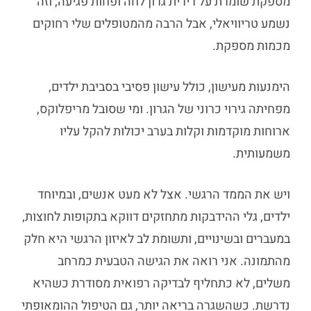
מספקת שומרת על רירית גרון לחה ופחות פגיעה, וזה
נשמע טריוויאלי, אבל הרבה מהמטופלים שלי רחוקים
מכמות מספקת.
הימנעות מעישון, כולל עישון פסיבי בסביבת ילדים,
מפחיתה גירוי כרוני של הגרון. ומי שסובל מריפלוקס,
ארוחות מוקדמות וקלות בערב יכולות להקל עליו
משמעותית.
ויש את הממד הרגשי. אצל לא מעט אנשים, ובמיוחד
ילדים, גלי ההידבקות מתחזקים דווקא בתקופות לחוצות,
במעברים ובשינויים, ותשומת לב לאיזון הרגשי היא חלק
מהתמונה. אני רואה את הגישה הטבעית כמרחב
משלים, לא כתחליף לבדיקה רפואית מסודרת כשהיא
נדרשת. כשהשגרה בריאה יותר, גם הטיפול ההומאופתי