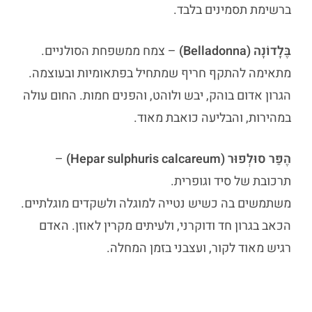
ברשימת תסמינים בלבד.
בֶּלָדוֹנָה (Belladonna)
– צמח ממשפחת הסולניים.
מתאימה להתקף חריף שמתחיל בפתאומיות ובעוצמה.
הגרון אדום בוהק, יבש ולוהט, והפנים חמות. החום עולה
במהירות, והבליעה כואבת מאוד.
הֶפַּר סוּלְפוּר (Hepar sulphuris calcareum)
–
תרכובת של סיד וגופרית.
משתמשים בה כשיש נטייה למוגלה ולשקדים מוגלתיים.
הכאב בגרון חד ודוקרני, ולעיתים מקרין לאוזן. האדם
רגיש מאוד לקור, ועצבני בזמן המחלה.