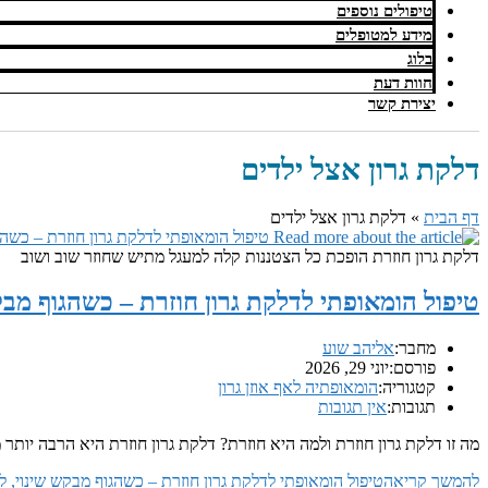
טיפולים נוספים
מידע למטופלים
בלוג
חוות דעת
יצירת קשר
דלקת גרון אצל ילדים
דף הבית
»
דלקת גרון אצל ילדים
דלקת גרון חוזרת הופכת כל הצטננות קלה למעגל מתיש שחוזר שוב ושוב
טיפול הומאופתי לדלקת גרון חוזרת – כשהגוף מבק
מחבר:
אליהב שוע
פורסם:
יוני 29, 2026
קטגוריה:
הומאופתיה לאף אוזן גרון
תגובות:
אין תגובות
מה זו דלקת גרון חוזרת ולמה היא חוזרת? דלקת גרון חוזרת היא הרבה יו
להמשך קריאה
טיפול הומאופתי לדלקת גרון חוזרת – כשהגוף מבקש שינוי, ל