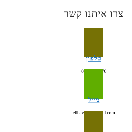
צרו איתנו קשר
טלפון
054-4993676
מייל
elihav698@gmail.com