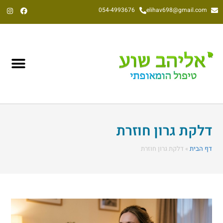
054-4993676
elihav698@gmail.com
אליהב שוע, הומאופת קלאסי משנת 1992
דלקת גרון חוזרת
דף הבית
»
דלקת גרון חוזרת