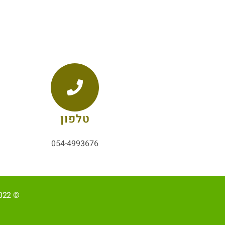
טלפון
054-4993676
© 2022, כל הזכויות שמורות ל-אליהב שוע/ קידום ובניית האתר RAVENMEDIA.CO.IL