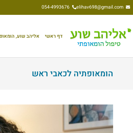
054-4993676
elihav698@gmail.com
דף ראשי
אליהב שוע, הומאופת 
הומאופתיה לכאבי ראש