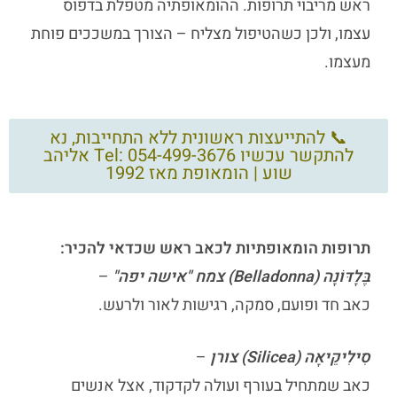
ראש מריבוי תרופות. ההומאופתיה מטפלת בדפוס
עצמו, ולכן כשהטיפול מצליח – הצורך במשככים פוחת
מעצמו.
📞 להתייעצות ראשונית ללא התחייבות, נא
להתקשר עכשיו Tel: 054-499-3676 אליהב
שוע | הומאופת מאז 1992
תרופות הומאופתיות לכאב ראש שכדאי להכיר:
בֶּלָדּוֹנָה (Belladonna) צמח "אישה יפה"
–
כאב חד ופועם, סמקה, רגישות לאור ולרעש.
סִילִיקֵיאָה (Silicea) צורן
–
כאב שמתחיל בעורף ועולה לקדקוד, אצל אנשים