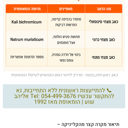
כאב ראש חזק במצח - מדריך לזיהוי הסוג המתאים לטיפול הומאופתי
📞 להתייעצות ראשונית ללא התחייבות, נא
להתקשר עכשיו Tel: 054-499-3676 אליהב
שוע | הומאופת מאז 1992
תיאור מקרה קצר מהקליניקה –