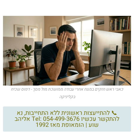
כאבי ראש חזקים במצח אחרי עבודה ממושכת מול מסך - דפוס שכיח
בקליניקה
📞 להתייעצות ראשונית ללא התחייבות, נא
להתקשר עכשיו Tel: 054-499-3676 אליהב
שוע | הומאופת מאז 1992