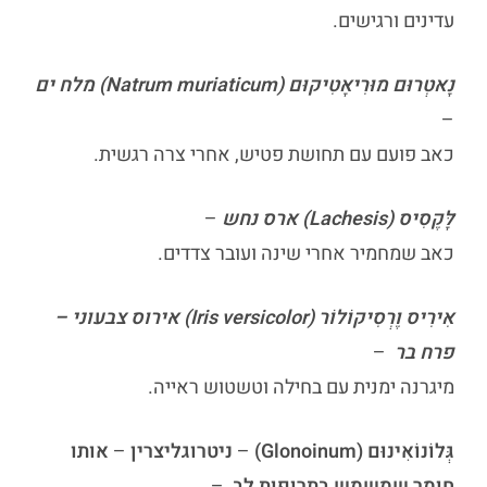
עדינים ורגישים.
נָאטְרוּם מוּרִיאָטִיקוּם (Natrum muriaticum) מלח ים
–
כאב פועם עם תחושת פטיש, אחרי צרה רגשית.
לָּקֶסִיס (Lachesis) ארס נחש
–
כאב שמחמיר אחרי שינה ועובר צדדים.
אִירִיס וֶרְסִיקוֹלוֹר (Iris versicolor) אירוס צבעוני –
פרח בר
–
מיגרנה ימנית עם בחילה וטשטוש ראייה.
גְּלוֹנוֹאִינוּם (Glonoinum)
–
ניטרוגליצרין
–
אותו
חומר שמשמש בתרופות לב
–