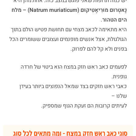
יש כמה תרופות שאני פוגש במצב כזה. אחת מהן היא
נָאטְרוּם מוּרִיאָטִיקוּם (Natrum muriaticum) – מלח
הים הטהור
.
היא מתאימה לכאב מצחי עם תחושת פטיש הולם בתוך
הגולגולת, אצל אנשים מופנמים ועצובים ששומרים הכל
בפנים ולא קל להם לפרוק.
לפעמים
כאב ראש חזק במצח
הוא ביטוי של חרדה
גופנית.
כאבי ראש חזקים בצד שמאל
הנפוצים ביותר בעידן
שלנו –
לעיתים קרובות הם זעקת הגוף שמספיק.