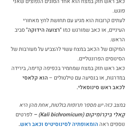
כאב ראש חזק במצח
הוא אחד הסוגים הנפוצים שאני
פוגש.
לעתים קרובות הוא מגיע עם תחושת לחץ מאחורי
העיניים, או כאב שמורגש כמו
"רצועה הידוקה"
סביב
הראש.
המיקום של הכאב במצח עשוי להצביע על מעורבות של
הסינוסים הפרונטליים.
כאב ראש חזק במצח
שמחמיר בכפיפה קדימה, בירידה
במדרגות, או בנסיעה עם טילטולים –
הוא קלאסי
לכאב ראש סינוסאלי.
במצב כזה יש מספר תרופות בולטות, אחת מהן היא
קָאלִי בִּיכְרוֹמִיקוּם (Kali bichromicum) –
לפרטים
נוספים ראה
הומאופתיה לסינוסיטיס וכאב ראש
.