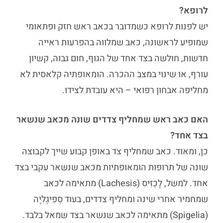
לרופא?
יש לפנות לרופא כשמדובר בכאב ראש חזק ופתאומי
שמופיע לראשונה, כאב שמלווה בהפרעות ראייה
חדשות, חולשה בצד אחד של הגוף, חום גבוה, קשיון
עורף, או שינוי במצב ההכרה. הומאופתיה קלאסית לא
מחליפה אבחון רפואי – היא עובדת לצידו.
האם כאב ראש שמחליף צדדים שונה מכאב שנשאר
בצד אחד?
כן, ומאוד. כאב שמחליף צד באופן קבוע שייך לקבוצה
שונה של תרופות הומאופתיות מכאב שנשאר עקבי בצד
אחד. למשל, לָכֵזִיס (Lachesis) מתאימה לכאב
שמחמיר אחרי שינה ומחליף צדדים, בעוד סְפִּיגֶלִיָה
(Spigelia) מתאימה לכאב שנשאר בצד שמאל בלבד.