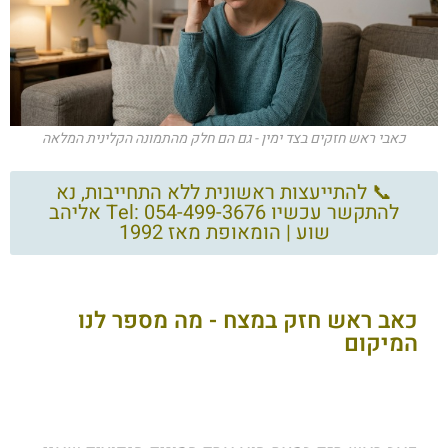
כאבי ראש חזקים בצד ימין - גם הם חלק מהתמונה הקלינית המלאה
📞 להתייעצות ראשונית ללא התחייבות, נא
להתקשר עכשיו Tel: 054-499-3676 אליהב
שוע | הומאופת מאז 1992
כאב ראש חזק במצח - מה מספר לנו
המיקום