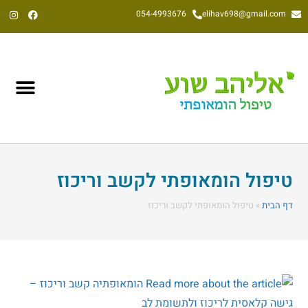
054-4993676
elihav698@gmail.com
אליהב שוע, הומאופת קלאסי משנת 1992
טיפול הומאופתי לקשב וריכוז
דף הבית
»
טיפול הומאופתי לקשב וריכוז