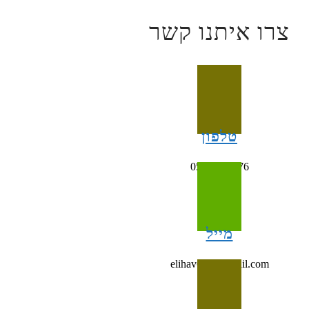
צרו איתנו קשר
טלפון
054-4993676
מייל
elihav698@gmail.com