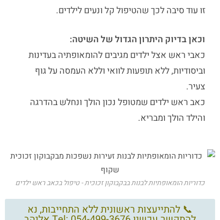
זו עוד סיבה לכך שהטיפול קל ונעים לילדים.
וכאן בדיוק היתרון הגדול של השיטה:
כאבי ראש אצל ילדים
מגיבים להומאופתיה בעדינות
וביסודיות, ללא תופעות לוואי וללא העמסה על גוף
צעיר.
כאב ראש ילדים
שמטופל נכון הולך ונחלש בהדרגה
והילד הולך ומבריא.
כדוריות הומאופתיות לבנות בבקבוקון זכוכית - טיפול בכאב ראש ילדים
📞 להתייעצות ראשונית ללא התחייבות, נא
להתקשר עכשיו Tel: 054-499-3676 אליהב