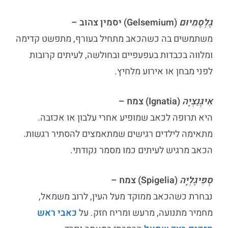
גֶלְסֶמִיוּם
(Gelsemium) יסמין צהוב –
משתמשים בה כשהכאב מתחיל בעורף, מתפשט קדימה
ומלווה בכבדות בעפעפיים ובחולשה, לעיתים קרובות
לפני מבחן או אירוע מלחיץ.
אִיגְנַצְיָה
(Ignatia) צמח –
היא תרופה לכאב שמופיע אחרי עלבון או אכזבה.
מתאימה לילדים רגישים שמתאמצים להסתיר רגשות.
הכאב מרגיש לעיתים כמו מסמר נקודתי.
סְפִּיגֶלְיָה
(Spigelia) צמח –
נבחרת כשהכאב ממוקד מעל העין, לרוב משמאל,
מחמיר מתנועה, מרעש ומריח חזק. על
כאבי ראש