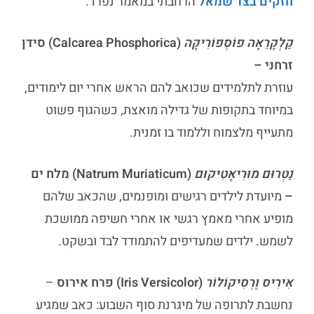
חזקים בצד שמאל
הרחבתי במאמר נפרד.
קַלְקָרֵאָה פוֹסְפוֹרִיקָה
(Calcarea Phosphorica) סידן
זרחני –
עוזרת לתלמידים שכואב להם הראש אחרי יום לימודים,
במיוחד בתקופות של גדילה מואצת, כשהגוף פשוט
מתעייף מלצמוח וללמוד בו זמנית.
נַטְרוּם מוּרִיאָטִיקוּם
(Natrum Muriaticum) מלח ים
–
מיועדת לילדים רגישים ומופנמים, שהכאב שלהם
מופיע אחרי מאמץ רגשי או אחרי חשיפה ממושכת
לשמש. ילדים שמעדיפים להתמודד לבד ובשקט.
אִירִיס וֶרְסִיקוֹלוֹר
(Iris Versicolor) פרח אירוס
–
נחשבת לתרופה של מיגרנת סוף השבוע: כאב שמגיע