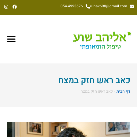
054-4993676
elihav698@gmail.com
אליהב שוע, הומאופת קלאסי משנת 1992
כאב ראש חזק במצח
דף הבית
»
כאב ראש חזק במצח