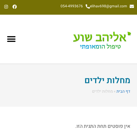
054-4993676
elihav698@gmail.com
אליהב שוע, הומאופת קלאסי משנת 1992
מחלות ילדים
דף הבית
»
מחלות ילדים
אין פוסטים תחת התגית הזו.