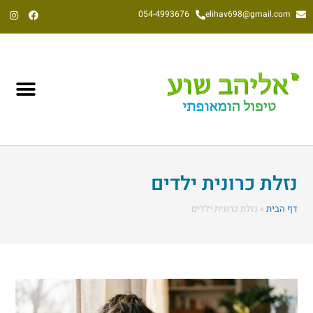
054-4993676
elihav698@gmail.com
אליהב שוע, הומאופת קלאסי משנת 1992
נזלת כרונית ילדים
דף הבית
»
נזלת כרונית ילדים