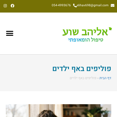
054-4993676
elihav698@gmail.com
אליהב שוע, הומאופת קלאסי משנת 1992
פוליפים באף ילדים
דף הבית
»
פוליפים באף ילדים