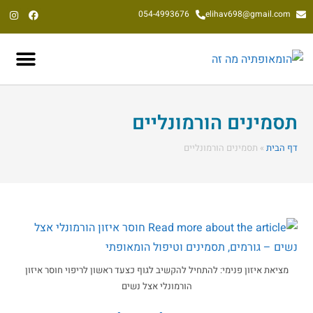
054-4993676
elihav698@gmail.com
אליהב שוע, הומאופת קלאסי משנת 1992
תסמינים הורמונליים
דף הבית
»
תסמינים הורמונליים
מציאת איזון פנימי: להתחיל להקשיב לגוף כצעד ראשון לריפוי חוסר איזון
הורמונלי אצל נשים