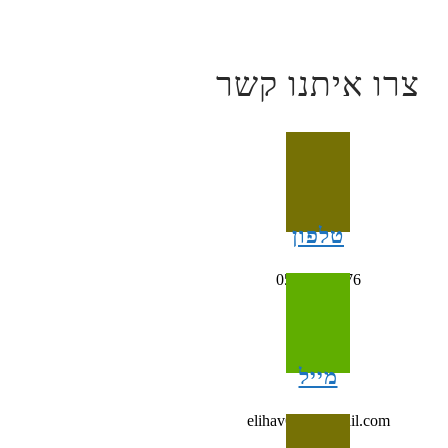
צרו איתנו קשר
טלפון
054-4993676
מייל
elihav698@gmail.com