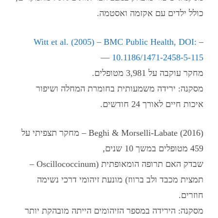
כולל ילדים עם אקזמה ואסטמה.
Witt et al. (2005) – BMC Public Health, DOI:
–
—
10.1186/1471-2458-5-115
מחקר עוקבה על 3,981 מטופלים.
מסקנה: ירידה משמעותית בחומרת המחלה ושיפור
איכות חיים לאורך 24 חודשים.
Beghi & Morselli-Labate (2016) – מחקר תצפיתי על
459 מטופלים במשך 10 שנים,
שבדק האם תרופה הומאופתית (Oscillococcinum –
תמצית מכבד ולב ברווז) מונעת זיהומי דרכי נשימה
חוזרים.
מסקנה: הירידה במספר הזיהומים הייתה מובהקת יותר